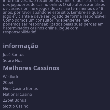
informativos, não recolhemos dinheiro dos leitores ou
dos jogadores de casino online. O site oferece análises
de casinos online e jogos de azar. Se tem menos de 18
anos, por favor abandone este sítio. Lembre-se que o
jogo é viciante e deve ser jogado de forma responsável!
Como somos um consultor independente, não
podemos ser responsabilizados pelas suas perdas em
determinados casinos online. Jogue com
responsabilidade!
informação
José Santos
Sobre Nós
Melhores Cassinos
Wikiluck
20bet
Nine Casino Bonus
National Сasino
22bet Bonus
Slottio Сasino